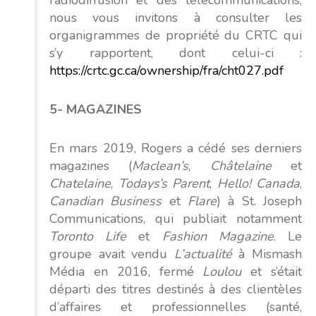
nous vous invitons à consulter les
organigrammes de propriété du CRTC qui
s’y rapportent, dont celui-ci :
https://crtc.gc.ca/ownership/fra/cht027.pdf
5- MAGAZINES
En mars 2019, Rogers a cédé ses derniers
magazines (
Maclean’s
,
Châtelaine
et
Chatelaine
,
Todays’s Parent
,
Hello! Canada
,
Canadian Business
et
Flare
) à St. Joseph
Communications, qui publiait notamment
Toronto Life
et
Fashion Magazine
. Le
groupe avait vendu
L’actualité
à Mismash
Média en 2016, fermé
Loulou
et s’était
départi des titres destinés à des clientèles
d’affaires et professionnelles (santé,