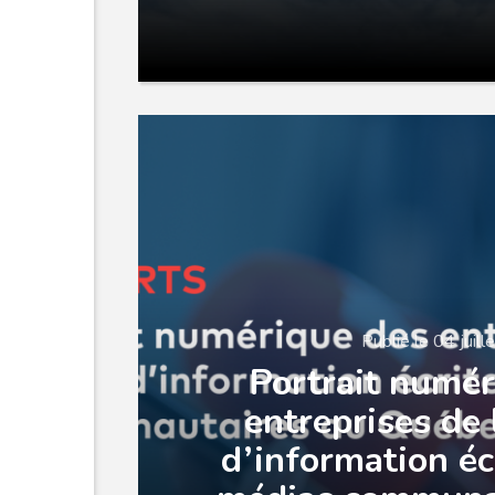
Publié le 04 juil
Portrait numér
entreprises de 
d’information éc