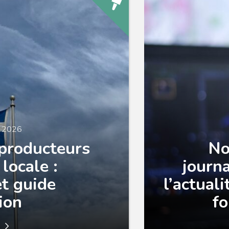
i 2026
producteurs
No
locale :
journa
et guide
l’actual
tion
fo
e