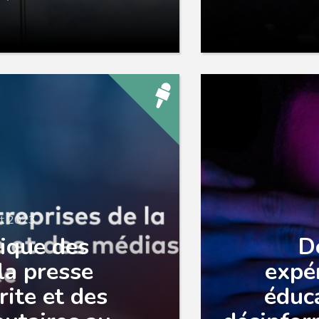
let 2023
ique des
D
la presse
expé
rite et des
éduca