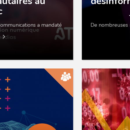
utaires au
désinfor
c
 Communications a mandaté
De nombreuses in
e