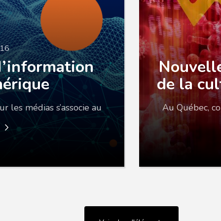
016
’information
Nouvell
érique
de la cul
ur les médias s’associe au
Au Québec, co
e