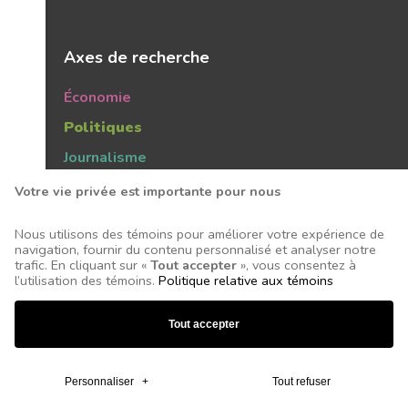
Axes de recherche
Économie
Politiques
Journalisme
Publics
Votre vie privée est importante pour nous
Tendances
Nous utilisons des témoins pour améliorer votre expérience de
navigation, fournir du contenu personnalisé et analyser notre
trafic. En cliquant sur «
Tout accepter
», vous consentez à
l’utilisation des témoins.
Politique relative aux témoins
Tous droits réservés © 2026 Centre d'études sur les
Tout accepter
médias - Conception et réalisation :
Nubee
Mes préférences cookies
Personnaliser
+
Tout refuser