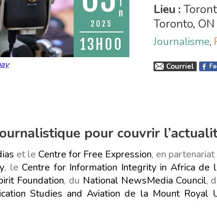
i
Lieu :
Toronto
n
Toronto, ON
2025
Journalisme
13H00
,
bay
Courriel
Fa
urnalistique pour couvrir l’actuali
dias
et le
Centre for Free Expression
, en partenaria
y
, le
Centre for Information Integrity in Africa de 
pirit Foundation
, du
National NewsMedia Council
, 
cation Studies and Aviation de la Mount Royal U