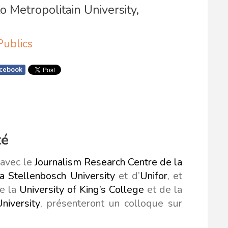
 Metropolitain University,
Publics
cebook
té
t avec le
Journalism Research Centre de la
la Stellenbosch University
et d’
Unifor
, et
de la
University of King’s College
et de la
niversity
, présenteront un colloque sur