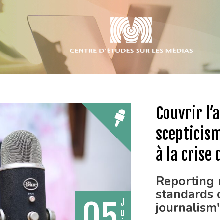
Couvrir l’a
scepticism
à la crise
Reporting n
standards o
05
J
journalism'
u