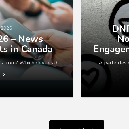
DNR
n 2026
26 – News
No
ts in Canada
Engagem
s from? Which devices do
À partir des
e