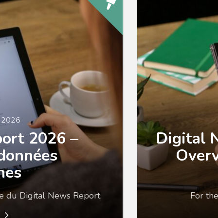
n 2026
port 2026 –
Digital
 données
Overv
nes
ire du Digital News Report,
For the
e