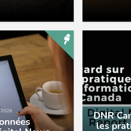
n 2026
DNR Can
données
les pra