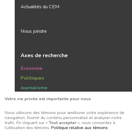
Actualités du CEM
Nous joindre
Axes de recherche
Économie
Politiques
Journalisme
Publics
Votre vie privée est importante pour nous
Tendances
Nous utilisons des témoins pour améliorer votre expérience de
navigation, fournir du contenu personnalisé et analyser notre
trafic. En cliquant sur «
Tout accepter
», vous consentez à
l’utilisation des témoins.
Politique relative aux témoins