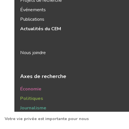
Projets de recherche
Sébastien Charlton se déroulera de 9 h 50
Événements
à 10 h 35.
Publications
L’inscription est obligatoire, au coût de 329
Actualités du CEM
$.
Pour réserver votre place ou obtenir plus
Nous joindre
d’informations sur l’événement, visitez le
site web du Grenier
.
Axes de recherche
Économie
Politiques
Journalisme
Publics
Votre vie privée est importante pour nous
Tendances