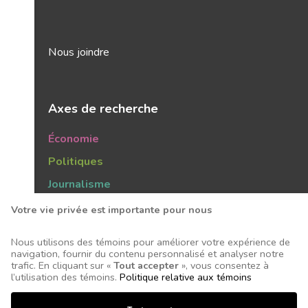
Nous joindre
Axes de recherche
Économie
Politiques
Journalisme
Publics
Votre vie privée est importante pour nous
Tendances
Nous utilisons des témoins pour améliorer votre expérience de
navigation, fournir du contenu personnalisé et analyser notre
trafic. En cliquant sur «
Tout accepter
», vous consentez à
l’utilisation des témoins.
Politique relative aux témoins
Tous droits réservés © 2026 Centre d'études sur les