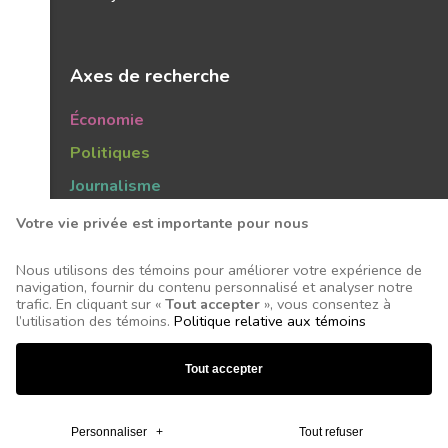
Axes de recherche
Économie
Politiques
Journalisme
Publics
Votre vie privée est importante pour nous
Tendances
Nous utilisons des témoins pour améliorer votre expérience de
navigation, fournir du contenu personnalisé et analyser notre
trafic. En cliquant sur «
Tout accepter
», vous consentez à
l’utilisation des témoins.
Politique relative aux témoins
Tous droits réservés © 2026 Centre d'études sur les
Tout accepter
médias - Conception et réalisation :
Nubee
Mes préférences cookies
Personnaliser
+
Tout refuser