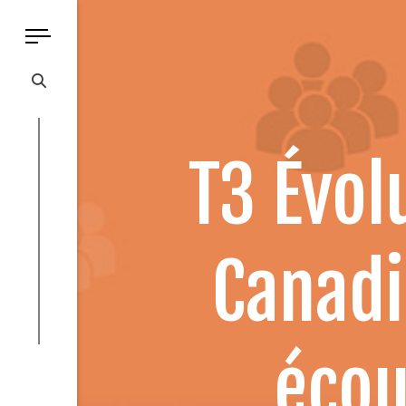
T3 Évo
Canadi
éco