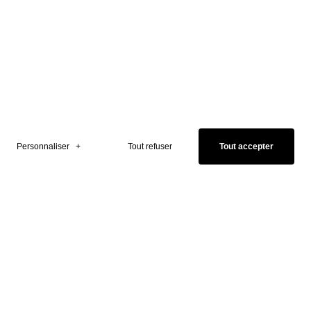
Axes de recherche
Économie
Politiques
Personnaliser
+
Tout refuser
Tout accepter
Journalisme
Publics
Tendances