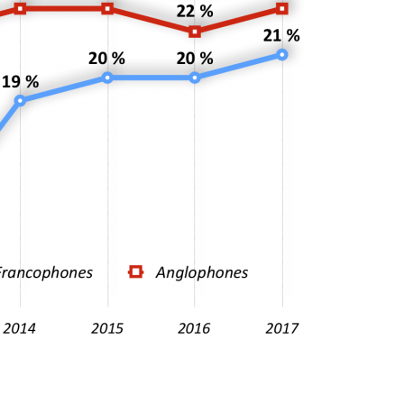
Accueil
Nous joindre
À propos du CEM
Projets de recherche
Événements
Publications
Actualités du CEM
 sur les médias - Conception et réalisation :
Nubee