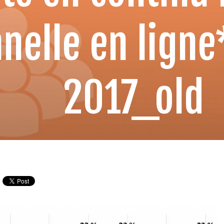
nelle en ligne*
2017_old