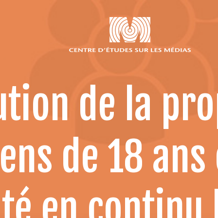
lution de la pr
ens de 18 ans 
uté en continu 