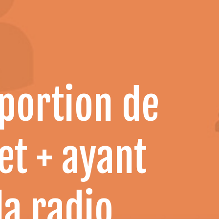
oportion de
et + ayant
la radio