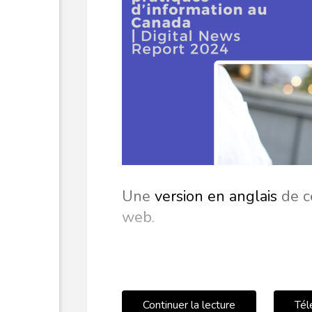
Une
version en anglais
de ce
web.
Continuer la lecture
Tél