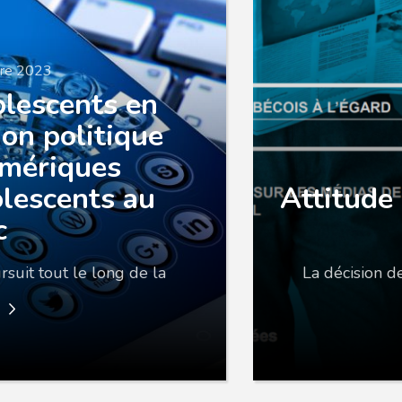
bre 2023
olescents en
ion politique
umériques
olescents au
Attitude
c
rsuit tout le long de la
La décision d
e