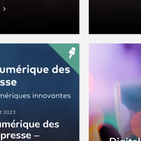
e
let 2023
umérique des
 presse –