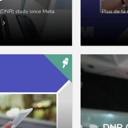
t (DNR) study since Meta
Plus de la 
e
DNR C