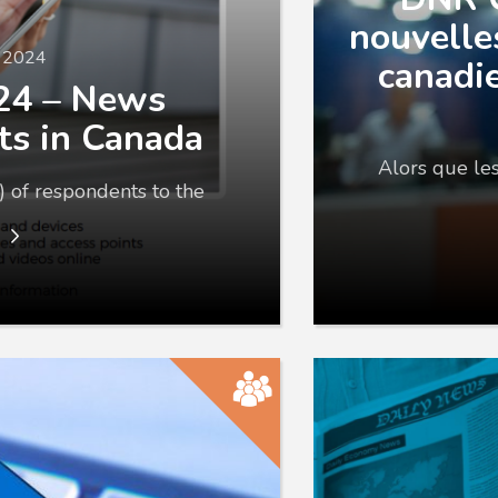
nouvelle
n 2024
canadi
24 – News
ts in Canada
Alors que le
) of respondents to the
e