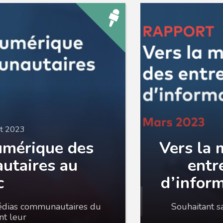
let 2023
umérique des
Vers la 
utaires au
entr
c
d’inform
édias communautaires du
Souhaitant s
nt leur