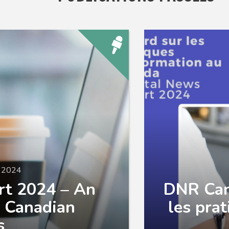
n 2024
rt 2024 – An
DNR Can
e Canadian
les pra
s