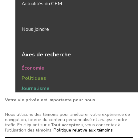
Actualités du CEM
Nous joindre
Axes de recherche
Économie
Politiques
Journalisme
Publics
Votre vie privée est importante pour nous
Tendances
Nous utilisons des témoins pour améliorer votre expérience de
navigation, fournir du contenu personnalisé et analyser notre
trafic. En cliquant sur «
Tout accepter
», vous consentez à
l’utilisation des témoins.
Politique relative aux témoins