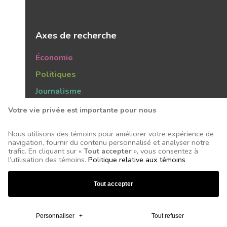
Axes de recherche
Économie
Politiques
Journalisme
Publics
Votre vie privée est importante pour nous
Tendances
Nous utilisons des témoins pour améliorer votre expérience de
navigation, fournir du contenu personnalisé et analyser notre
trafic. En cliquant sur «
Tout accepter
», vous consentez à
l’utilisation des témoins.
Politique relative aux témoins
Tous droits réservés © 2026 Centre d'études sur les
Tout accepter
médias - Conception et réalisation :
Nubee
Mes préférences cookies
Personnaliser
+
Tout refuser