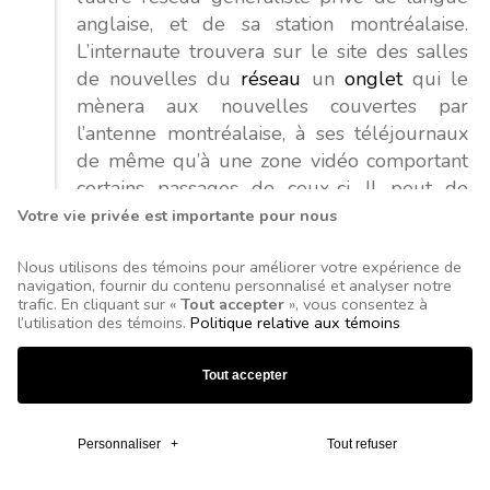
anglaise, et de sa station montréalaise.
L’internaute trouvera sur le site des salles
de nouvelles du
réseau
un
onglet
qui le
mènera aux nouvelles couvertes par
l’antenne montréalaise, à ses téléjournaux
de même qu’à une zone vidéo comportant
certains passages de ceux-ci. Il peut de
même accéder en direct au service télévisé
Votre vie privée est importante pour nous
d’information continue Global News. Global
Nous utilisons des témoins pour améliorer votre expérience de
propose aussi une application diffusant ses
navigation, fournir du contenu personnalisé et analyser notre
actualités et ses contenus de
trafic. En cliquant sur «
Tout accepter
», vous consentez à
divertissement. La compagnie exploite
l’utilisation des témoins.
Politique relative aux témoins
quatre services spécialisés de langue
française :
Disney la chaîne
,
Télétoon
,
Tout accepter
Historia
et
Séries +
, qui ont chacun leur site
Internet. On y offre des extraits de leurs
Personnaliser
+
Tout refuser
émissions et, parfois, des épisodes complets
afin d’encourager les gens à s’y abonner