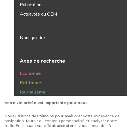
Publications
Actualités du CEM
Nous joindre
Axes de recherche
Économie
Politiques
Journalisme
Publics
Votre vie privée est importante pour nous
Tendances
Nous utilisons des témoins pour améliorer votre expérience de
navigation, fournir du contenu personnalisé et analyser notre
trafic. En cliquant sur «
Tout accepter
», vous consentez à