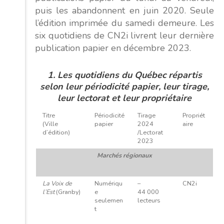
puis les abandonnent en juin 2020. Seule
l’édition imprimée du samedi demeure. Les
six quotidiens de CN2i livrent leur dernière
publication papier en décembre 2023.
1. Les quotidiens du Québec répartis
selon leur périodicité papier, leur tirage,
leur lectorat et leur propriétaire
Titre
Périodicité
Tirage
Propriét
(Ville
papier
2024
aire
d’édition)
/Lectorat
2023
Marchés régionaux
La Voix de
Numériqu
–
CN2i
l’Est
(Granby)
e
44 000
seulemen
lecteurs
t