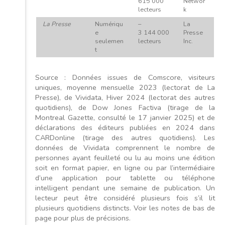
615 000
Networ
lecteurs
k
La Presse
Numériqu
–
La
e
3 144 000
Presse
seulemen
lecteurs
Inc.
t
Source : Données issues de Comscore, visiteurs
uniques, moyenne mensuelle 2023 (lectorat de La
Presse), de Vividata, Hiver 2024 (lectorat des autres
quotidiens), de Dow Jones Factiva (tirage de la
Montreal Gazette, consulté le 17 janvier 2025) et de
déclarations des éditeurs publiées en 2024 dans
CARDonline (tirage des autres quotidiens). Les
données de Vividata comprennent le nombre de
personnes ayant feuilleté ou lu au moins une édition
soit en format papier, en ligne ou par l’intermédiaire
d’une application pour tablette ou téléphone
intelligent pendant une semaine de publication. Un
lecteur peut être considéré plusieurs fois s’il lit
plusieurs quotidiens distincts. Voir les notes de bas de
page pour plus de précisions.