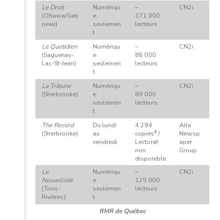
Le Droit
Numériqu
–
CN2i
(Ottawa/Gati
e
171 000
neau)
seulemen
lecteurs
t
Le Quotidien
Numériqu
–
CN2i
(Saguenay-
e
86 000
Lac-St-Jean)
seulemen
lecteurs
t
La Tribune
Numériqu
–
CN2i
(Sherbrooke)
e
89 000
seulemen
lecteurs
t
The Record
Du lundi
4 294
Alta
3
(Sherbrooke)
au
copies
/
Newsp
vendredi
Lectorat
aper
non
Group
disponible
Le
Numériqu
–
CN2i
Nouvelliste
e
125 000
(Trois-
seulemen
lecteurs
Rivières)
t
RMR de Québec