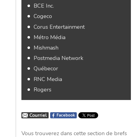
BCE Inc.
Cogeco
Corus Entertainment
Métro Média
Mishmash
Postmedia Network
Québecor
RNC Media
Rogers
Courriel
Facebook
Vous trouverez dans cette section de brefs