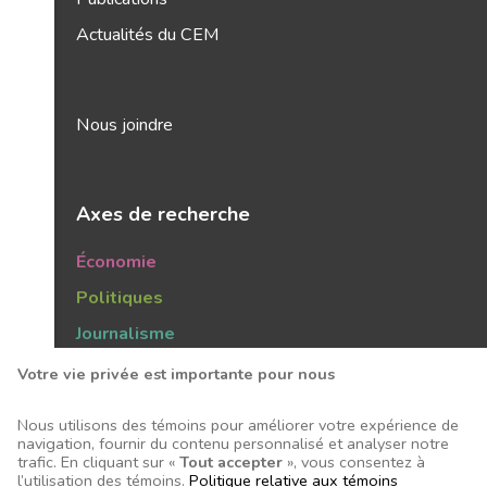
Actualités du CEM
Nous joindre
Axes de recherche
Économie
Politiques
Journalisme
Publics
Votre vie privée est importante pour nous
Tendances
Nous utilisons des témoins pour améliorer votre expérience de
navigation, fournir du contenu personnalisé et analyser notre
trafic. En cliquant sur «
Tout accepter
», vous consentez à
l’utilisation des témoins.
Politique relative aux témoins