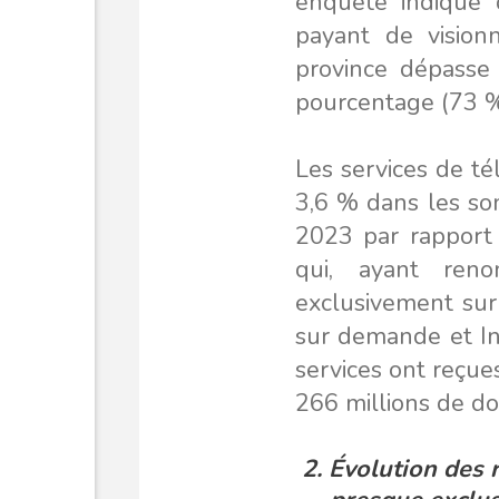
enquête indique 
payant de vision
province dépasse
pourcentage (73 %
Les services de té
3,6 % dans les so
2023 par rapport 
qui, ayant reno
exclusivement sur l
sur demande et I
services ont reçue
266 millions de do
2.
Évolution
des r