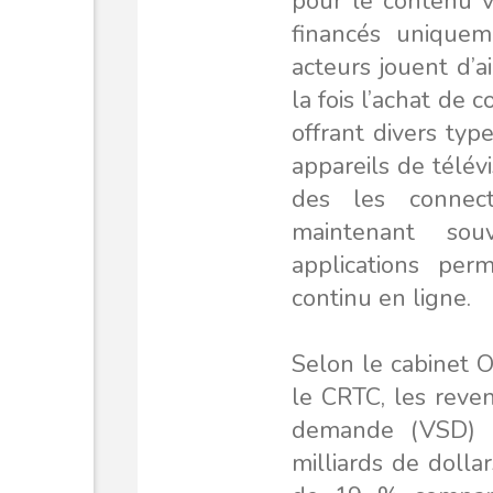
pour le contenu v
financés uniqueme
acteurs jouent d’a
la fois l’achat de 
offrant divers typ
appareils de télév
des les connect
maintenant so
applications per
continu en ligne.
Selon le cabinet 
le CRTC, les reve
demande (VSD) pa
milliards de dolla