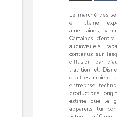
Le marché des se
en pleine expan
américaines, vie
Certaines d’entre
audiovisuels, ra
contenus sur lesq
diffusion par d’
traditionnel. Di
d’autres croient a
entreprise tech
productions orig
estime que le g
appareils lui co
acteurs préfèrent,