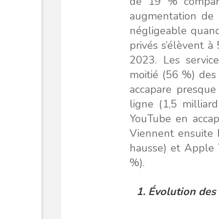
de 19 % compara
augmentation de 3
négligeable quand
privés s’élèvent à
2023. Les servic
moitié (56 %) des 
accapare presque 
ligne (1,5 milliar
YouTube en accapa
Viennent ensuite 
hausse) et Apple 
%).
1.
Évolution
des 